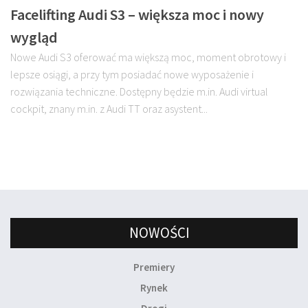
Facelifting Audi S3 – większa moc i nowy
wygląd
Nowe Audi S3 oferować ma większą moc, moment obrotowy i
lepsze osiągi, a przy tym posiadać nowe wyposażenie i
rozwiązania techniczne. Dostępny będzie m.in. Audi virtual
cockpit, znany m.in. z Audi TT oraz asystent...
NOWOŚCI
Premiery
Rynek