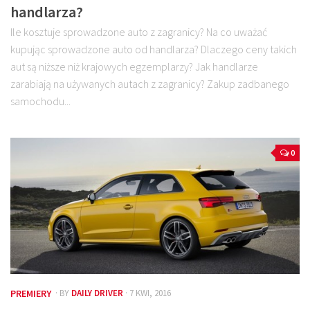
handlarza?
Ile kosztuje sprowadzone auto z zagranicy? Na co uważać
kupując sprowadzone auto od handlarza? Dlaczego ceny takich
aut są niższe niż krajowych egzemplarzy? Jak handlarze
zarabiają na używanych autach z zagranicy? Zakup zadbanego
samochodu...
0
PREMIERY
· BY
DAILY DRIVER
· 7 KWI, 2016