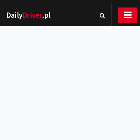
Daily
Driver
.pl
Nowości
Premiery
Rynek
Drogi
Zmiany w prawie
Wydarzenia
MOTORsport
Testy
Porady
Zakup i eksploatacja