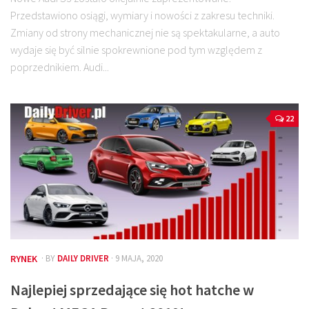
Przedstawiono osiągi, wymiary i nowości z zakresu techniki.
Zmiany od strony mechanicznej nie są spektakularne, a auto
wydaje się być silnie spokrewnione pod tym względem z
poprzednikiem. Audi...
22
RYNEK
· BY
DAILY DRIVER
· 9 MAJA, 2020
Najlepiej sprzedające się hot hatche w