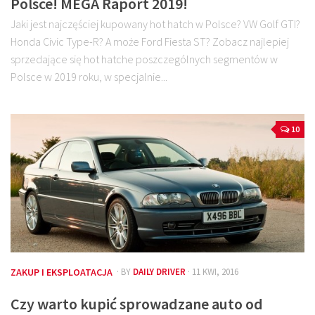
Polsce! MEGA Raport 2019!
Jaki jest najczęściej kupowany hot hatch w Polsce? VW Golf GTI?
Honda Civic Type-R? A może Ford Fiesta ST? Zobacz najlepiej
sprzedające się hot hatche poszczególnych segmentów w
Polsce w 2019 roku, w specjalnie...
10
ZAKUP I EKSPLOATACJA
· BY
DAILY DRIVER
· 11 KWI, 2016
Czy warto kupić sprowadzane auto od