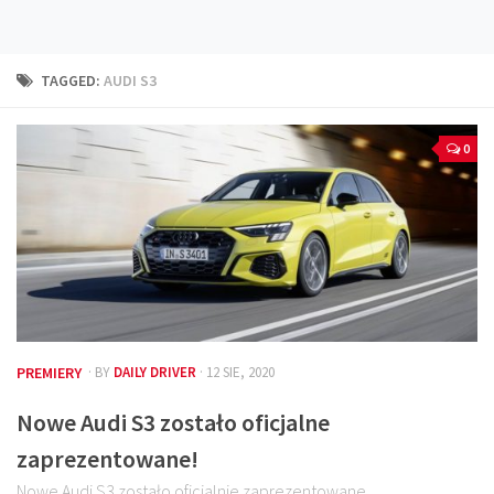
Technika
Prawo
TAGGED:
AUDI S3
Technika jazdy
Oświetlenie
0
Kalkulatory
Przelicznik mocy
Auto z niemiec
Galerie
PREMIERY
· BY
DAILY DRIVER
· 12 SIE, 2020
Nowe Audi S3 zostało oficjalne
zaprezentowane!
Nowe Audi S3 zostało oficjalnie zaprezentowane.