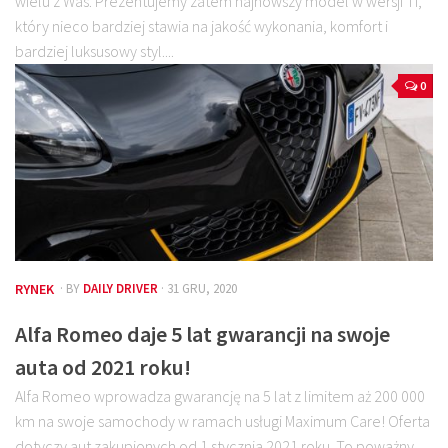
wielu z Was. Prezentujemy zatem najnowszy model w wersji Ti,
który nieco bardziej stawia na jakość wykonania, komfort i
bardziej luksusowy styl....
0
RYNEK
· BY
DAILY DRIVER
· 31 GRU, 2020
Alfa Romeo daje 5 lat gwarancji na swoje
auta od 2021 roku!
Alfa Romeo wprowadza gwarancję na 5 lat z limitem aż 200 000
km na swoje samochody w ramach usługi Maximum Care! Oferta
dotyczy aut zakupionych od 1 stycznia 2021 roku. To poważny