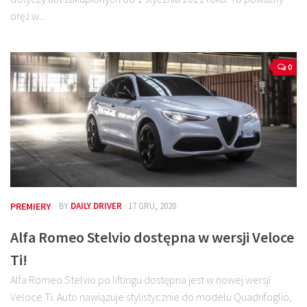
oręż w...
0
PREMIERY
· BY
DAILY DRIVER
· 17 GRU, 2020
Alfa Romeo Stelvio dostępna w wersji Veloce
Ti!
Alfa Romeo Stelvio po liftingu dostępna jest w nowej wersji
Veloce Ti. Auto nawiązuje stylistycznie do modelu Quadrifoglio,