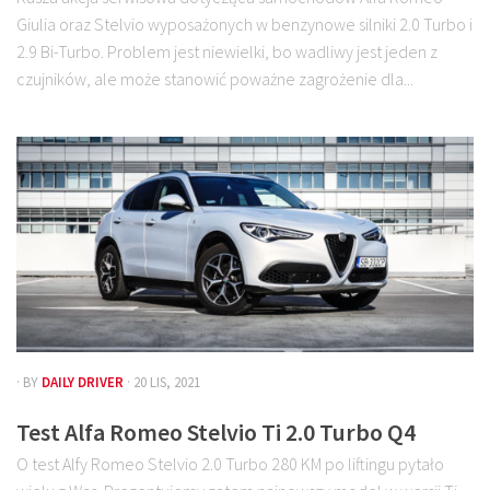
Giulia oraz Stelvio wyposażonych w benzynowe silniki 2.0 Turbo i
2.9 Bi-Turbo. Problem jest niewielki, bo wadliwy jest jeden z
czujników, ale może stanowić poważne zagrożenie dla...
· BY
DAILY DRIVER
· 20 LIS, 2021
Test Alfa Romeo Stelvio Ti 2.0 Turbo Q4
O test Alfy Romeo Stelvio 2.0 Turbo 280 KM po liftingu pytało