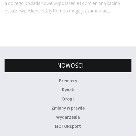
a do tego posiada nowe wyposażenie i odmienioną kabinę
pasażerską. Kliencie Alfy Romeo mogą już zamawiać...
NOWOŚCI
Premiery
Rynek
Drogi
Zmiany w prawie
Wydarzenia
MOTORsport