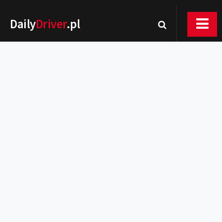
Daily
Driver
.pl
Nowości
Premiery
Rynek
Drogi
Zmiany w prawie
Wydarzenia
MOTORsport
Testy
Porady
Zakup i eksploatacja