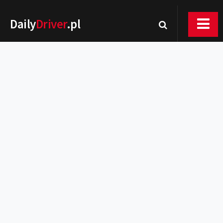
Daily
Driver
.pl
Nowości
Premiery
Rynek
Drogi
Zmiany w prawie
Wydarzenia
MOTORsport
Testy
Porady
Zakup i eksploatacja