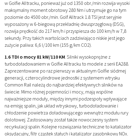
w Golfie Alltracku, ponieważ już od 1350 obr./min rozwija wysoki
maksymalny moment obrotowy 280 Nm i utrzymuje go na tym
poziomie do 4500 obr./min. Golf Alltrack 1.8 TSI jest seryjnie
wyposażony w 6-biegową przekładnię dwusprzęgłową (DSG),
rozwija prędkość do 217 km/h i przyspiesza do 100 km/h w 7,8
sekundy. Przy takich wartościach zadziwiająco niskie jest jego
zużycie paliwa: 6,6 l/100 km (155 g/km CO2).
1.6 TDI o mocy 81 kW/110 KM
.
Silniki wysokoprężne z
turbodoładowaniem w Golfie Alltracku to modele z serii EA288.
Zaprezentowane po raz pierwszy w aktualnym Golfie siódmej
generacji, czterocylindrowe jednostki z systemem wtrysku
Common Rail należą do najbardziej efektywnych silników na
świecie. Mimo różnej pojemności i mocy, mają wspólne
najważniejsze moduły, między innymi podzespoły wpływające
na emisję spalin, jak układ wtryskowy, turbodoładowanie i
chłodzenie powietrza doładowującego wewnątrz modułu rury
dolotowej. Zastosowany został także nowoczesny system
recyrkulacji spalin. Kolejne rozwiązania techniczne to katalizator
oksydacyjny, filtr cząstek stałych i katalizator zasobnikowy NOx.