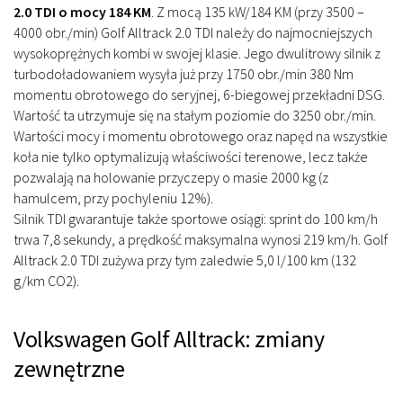
2.0 TDI o mocy 184 KM
.
Z mocą 135 kW/184 KM (przy 3500 –
4000 obr./min) Golf Alltrack 2.0 TDI należy do najmocniejszych
wysokoprężnych kombi w swojej klasie. Jego dwulitrowy silnik z
turbodoładowaniem wysyła już przy 1750 obr./min 380 Nm
momentu obrotowego do seryjnej, 6-biegowej przekładni DSG.
Wartość ta utrzymuje się na stałym poziomie do 3250 obr./min.
Wartości mocy i momentu obrotowego oraz napęd na wszystkie
koła nie tylko optymalizują właściwości terenowe, lecz także
pozwalają na holowanie przyczepy o masie 2000 kg (z
hamulcem, przy pochyleniu 12%).
Silnik TDI gwarantuje także sportowe osiągi: sprint do 100 km/h
trwa 7,8 sekundy, a prędkość maksymalna wynosi 219 km/h. Golf
Alltrack 2.0 TDI zużywa przy tym zaledwie 5,0 l/100 km (132
g/km CO2).
Volkswagen Golf Alltrack: zmiany
zewnętrzne