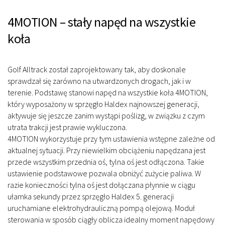
4MOTION – stały napęd na wszystkie
koła
Golf Alltrack został zaprojektowany tak, aby doskonale
sprawdzał się zarówno na utwardzonych drogach, jak i w
terenie. Podstawę stanowi napęd na wszystkie koła 4MOTION,
który wyposażony w sprzęgło Haldex najnowszej generacji,
aktywuje się jeszcze zanim wystąpi poślizg, w związku z czym
utrata trakcji jest prawie wykluczona.
4MOTION wykorzystuje przy tym ustawienia wstępne zależne od
aktualnej sytuacji. Przy niewielkim obciążeniu napędzana jest
przede wszystkim przednia oś, tylna oś jest odłączona. Takie
ustawienie podstawowe pozwala obniżyć zużycie paliwa. W
razie konieczności tylna oś jest dołączana płynnie w ciągu
ułamka sekundy przez sprzęgło Haldex 5. generacji
uruchamiane elektrohydrauliczną pompą olejową. Moduł
sterowania w sposób ciągły oblicza idealny moment napędowy