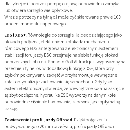
dla tylnej osi i poprzez pompę olejową odpowiednio zamyka
lub otwiera sprzęgło wielopłytkowe.
W razie potrzeby na tylną oś może być skierowane prawie 100
procent momentu napędowego.
EDS i XDS+
.
Równolegle do sprzęgła Haldex działającego jako
blokada podłużna, elektroniczna blokada mechanizmu
różnicowego EDS zintegrowana z elektronicznym systemem
stabilizacji toru jazdy ESC przejmuje na siebie funkcję blokad
poprzecznych obu osi. Ponadto Golf Alltrack jest wyposażony na
przedniej i tylnej osi w dodatkową funkcję XDS+, która przy
szybkim pokonywaniu zakrętów przyhamowuje wewnętrzne
koła i optymalizuje zachowanie się samochodu. Gdy tylko
system elektroniczny stwierdzi, że wewnętrzne koła na zakręcie
są zbyt odciążone, hydraulika ESC wytworzy na danym kole
odpowiednie ciśnienie hamowania, zapewniające optymalną
trakcję.
Zawieszenie i profil jazdy Offroad
.
Dzięki połączeniu
podwyższonego o 20 mm prześwitu, profilu jazdy Offroad i