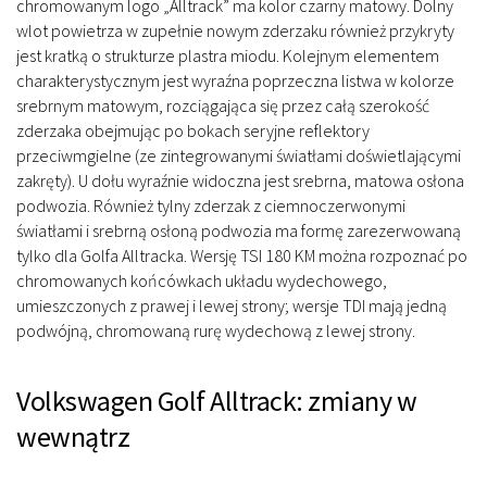
chromowanym logo „Alltrack” ma kolor czarny matowy. Dolny
wlot powietrza w zupełnie nowym zderzaku również przykryty
jest kratką o strukturze plastra miodu. Kolejnym elementem
charakterystycznym jest wyraźna poprzeczna listwa w kolorze
srebrnym matowym, rozciągająca się przez całą szerokość
zderzaka obejmując po bokach seryjne reflektory
przeciwmgielne (ze zintegrowanymi światłami doświetlającymi
zakręty). U dołu wyraźnie widoczna jest srebrna, matowa osłona
podwozia. Również tylny zderzak z ciemnoczerwonymi
światłami i srebrną osłoną podwozia ma formę zarezerwowaną
tylko dla Golfa Alltracka. Wersję TSI 180 KM można rozpoznać po
chromowanych końcówkach układu wydechowego,
umieszczonych z prawej i lewej strony; wersje TDI mają jedną
podwójną, chromowaną rurę wydechową z lewej strony.
Volkswagen Golf Alltrack: zmiany w
wewnątrz