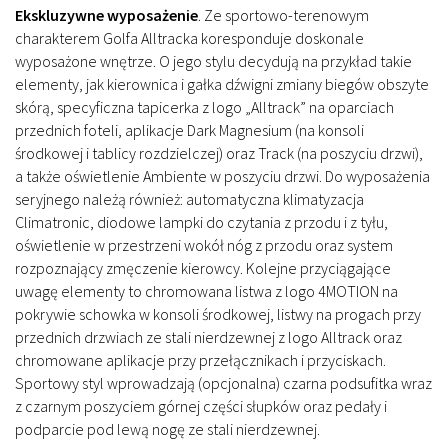
Ekskluzywne wyposażenie
.
Ze sportowo-terenowym
charakterem Golfa Alltracka koresponduje doskonale
wyposażone wnętrze. O jego stylu decydują na przykład takie
elementy, jak kierownica i gałka dźwigni zmiany biegów obszyte
skórą, specyficzna tapicerka z logo „Alltrack” na oparciach
przednich foteli, aplikacje Dark Magnesium (na konsoli
środkowej i tablicy rozdzielczej) oraz Track (na poszyciu drzwi),
a także oświetlenie Ambiente w poszyciu drzwi. Do wyposażenia
seryjnego należą również: automatyczna klimatyzacja
Climatronic, diodowe lampki do czytania z przodu i z tyłu,
oświetlenie w przestrzeni wokół nóg z przodu oraz system
rozpoznający zmęczenie kierowcy. Kolejne przyciągające
uwagę elementy to chromowana listwa z logo 4MOTION na
pokrywie schowka w konsoli środkowej, listwy na progach przy
przednich drzwiach ze stali nierdzewnej z logo Alltrack oraz
chromowane aplikacje przy przełącznikach i przyciskach.
Sportowy styl wprowadzają (opcjonalna) czarna podsufitka wraz
z czarnym poszyciem górnej części słupków oraz pedały i
podparcie pod lewą nogę ze stali nierdzewnej.