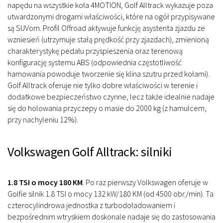
napędu na wszystkie koła 4MOTION, Golf Alltrack wykazuje poza
utwardzonymi drogami właściwości, które na ogół przypisywane
są SUVom. Profil Offroad aktywuje funkcję asystenta zjazdu ze
wzniesień (utrzymuje stałą prędkość przy zjazdach), zmienioną
charakterystykę pedału przyspieszenia oraz terenową
konfigurację systemu ABS (odpowiednia częstotliwość
hamowania powoduje tworzenie się klina szutru przed kołami).
Golf Alltrack oferuje nie tylko dobre właściwości w terenie i
dodatkowe bezpieczeństwo czynne, lecz także idealnie nadaje
się do holowania przyczepy o masie do 2000 kg (z hamulcem,
przy nachyleniu 12%).
Volkswagen Golf Alltrack: silniki
1.8 TSI o mocy 180 KM
.
Po raz pierwszy Volkswagen oferuje w
Golfie silnik 1.8 TSI o mocy 132 kW/180 KM (od 4500 obr./min). Ta
czterocylindrowa jednostka z turbodoładowaniem i
bezpośrednim wtryskiem doskonale nadaje się do zastosowania