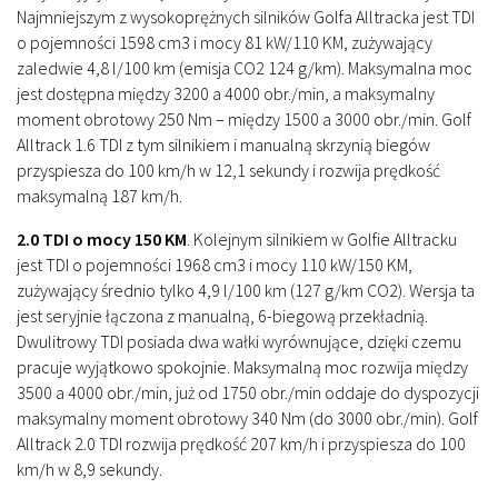
Najmniejszym z wysokoprężnych silników Golfa Alltracka jest TDI
o pojemności 1598 cm3 i mocy 81 kW/110 KM, zużywający
zaledwie 4,8 l/100 km (emisja CO2 124 g/km). Maksymalna moc
jest dostępna między 3200 a 4000 obr./min, a maksymalny
moment obrotowy 250 Nm – między 1500 a 3000 obr./min. Golf
Alltrack 1.6 TDI z tym silnikiem i manualną skrzynią biegów
przyspiesza do 100 km/h w 12,1 sekundy i rozwija prędkość
maksymalną 187 km/h.
2.0 TDI o mocy 150 KM
.
Kolejnym silnikiem w Golfie Alltracku
jest TDI o pojemności 1968 cm3 i mocy 110 kW/150 KM,
zużywający średnio tylko 4,9 l/100 km (127 g/km CO2). Wersja ta
jest seryjnie łączona z manualną, 6-biegową przekładnią.
Dwulitrowy TDI posiada dwa wałki wyrównujące, dzięki czemu
pracuje wyjątkowo spokojnie. Maksymalną moc rozwija między
3500 a 4000 obr./min, już od 1750 obr./min oddaje do dyspozycji
maksymalny moment obrotowy 340 Nm (do 3000 obr./min). Golf
Alltrack 2.0 TDI rozwija prędkość 207 km/h i przyspiesza do 100
km/h w 8,9 sekundy.