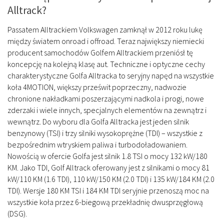
Alltrack?
Passatem Alltrackiem Volkswagen zamknął w 2012 roku lukę
między światem onroad i offroad. Teraz największy niemiecki
producent samochodów Golfem Alltrackiem przeniósł tę
koncepcję na kolejną klasę aut. Techniczne i optyczne cechy
charakterystyczne Golfa Alltracka to seryjny napęd na wszystkie
koła 4MOTION, większy prześwit poprzeczny, nadwozie
chronione nakładkami poszerzającymi nadkola i progi, nowe
zderzaki i wiele innych, specjalnych elementów na zewnątrz i
wewnątrz. Do wyboru dla Golfa Alltracka jest jeden silnik
benzynowy (TSI) i trzy silniki wysokoprężne (TDI) – wszystkie z
bezpośrednim wtryskiem paliwa i turbodoładowaniem.
Nowością w ofercie Golfa jest silnik 1.8 TSI o mocy 132 kW/180
KM. Jako TDI, Golf Alltrack oferowany jest z silnikami o mocy 81
kW/110 KM (1.6 TDI), 110 kW/150 KM (2.0 TDI) i 135 kW/184 KM (2.0
TDI). Wersje 180 KM TSI i 184 KM TDI seryjnie przenoszą moc na
wszystkie koła przez 6-biegową przekładnię dwusprzęgłową
(DSG).