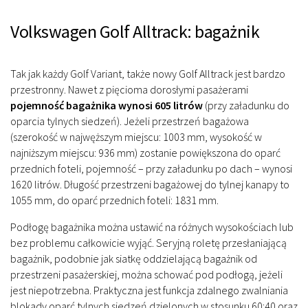
Volkswagen Golf Alltrack: bagażnik
Tak jak każdy Golf Variant, także nowy Golf Alltrack jest bardzo
przestronny. Nawet z pięcioma dorosłymi pasażerami
pojemność bagażnika wynosi 605 litrów
(przy załadunku do
oparcia tylnych siedzeń). Jeżeli przestrzeń bagażowa
(szerokość w najwęższym miejscu: 1003 mm, wysokość w
najniższym miejscu: 936 mm) zostanie powiększona do oparć
przednich foteli, pojemność – przy załadunku po dach – wynosi
1620 litrów. Długość przestrzeni bagażowej do tylnej kanapy to
1055 mm, do oparć przednich foteli: 1831 mm.
Podłogę bagażnika można ustawić na różnych wysokościach lub
bez problemu całkowicie wyjąć. Seryjną roletę przesłaniającą
bagażnik, podobnie jak siatkę oddzielającą bagażnik od
przestrzeni pasażerskiej, można schować pod podłogą, jeżeli
jest niepotrzebna. Praktyczna jest funkcja zdalnego zwalniania
blokady oparć tylnych siedzeń dzielonych w stosunku 60:40 oraz