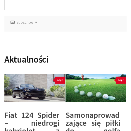
Subscribe
Aktualności
0
0
Fiat 124 Spider
Samonaprowad
– niedrogi
zające się piłki
kabriolet z
do golfa