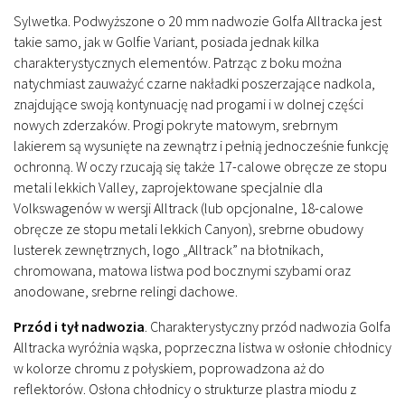
Sylwetka.
Podwyższone o 20 mm nadwozie Golfa Alltracka jest
takie samo, jak w Golfie Variant, posiada jednak kilka
charakterystycznych elementów. Patrząc z boku można
natychmiast zauważyć czarne nakładki poszerzające nadkola,
znajdujące swoją kontynuację nad progami i w dolnej części
nowych zderzaków. Progi pokryte matowym, srebrnym
lakierem są wysunięte na zewnątrz i pełnią jednocześnie funkcję
ochronną. W oczy rzucają się także 17-calowe obręcze ze stopu
metali lekkich Valley, zaprojektowane specjalnie dla
Volkswagenów w wersji Alltrack (lub opcjonalne, 18-calowe
obręcze ze stopu metali lekkich Canyon), srebrne obudowy
lusterek zewnętrznych, logo „Alltrack” na błotnikach,
chromowana, matowa listwa pod bocznymi szybami oraz
anodowane, srebrne relingi dachowe.
Przód i tył nadwozia
.
Charakterystyczny przód nadwozia Golfa
Alltracka wyróżnia wąska, poprzeczna listwa w osłonie chłodnicy
w kolorze chromu z połyskiem, poprowadzona aż do
reflektorów. Osłona chłodnicy o strukturze plastra miodu z