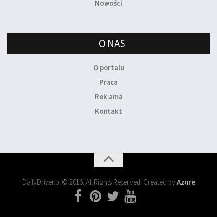
Nowości
O NAS
O portalu
Praca
Reklama
Kontakt
DailyDriver.pl © 2016. All Rights Reserved. Created by
Azure