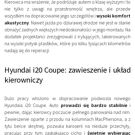
Kierowca ma wrażenie, że podróżuje autem o klasę wyższym i to
nie tylko z uwagi na przestronność wnętrza, ale przede
wszystkim na dopracowanie jego szczegółów i
wysoki komfort
akustyczny
. Nawet jazda po dziurawej drodze nie jest w stanie
obnażyć żadnych większych niedoskonałości w jego montażu. Na
dodatek projektanci zrezygnowali z irytujących, lakierowanych
na wysoki połysk plastików, które po kilku tysiącach kilometrów
nadają się do reperacji.
Hyundai i20 Coupe: zawieszenie i układ
kierowniczy
Dużo pracy włożono w dopracowanie podwozia nowego
Hyundaia i20 Coupe. Auto
prowadzi się bardzo stabilnie
i
pewnie, dając kierowcy poczucie pełnego panowania nad nim.
Zawieszenie oparte z przodu na kolumnach MacPhersona, a z
tyłu belce skrętnej, pozwala karoserii na nieduże przechyły,
pracując przy tym zaskakująco cicho i
świetnie wybierając