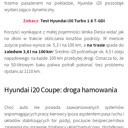
trzema pasażerami na pokładzie, Hyundai i20 pozostaje
wystarczająco dynamiczny.
Zobacz:
Test Hyundai i30 Turbo 1.6 T-GDI
Korzyści wynikające z małej pojemności silnika Diesla widać jak
na dłoni w trakcie obliczania kosztów podróży. W mieście
zużycie paliwa wynosi ok. 5,3 l na 100 km, a
na trasie
spada do
zaledwie 3,6 l na 100 km
! Średnio i20 potrzebuje ok. 4,5 l oleju
napędowego na każde 100 km przebytej drogi. Oznacza to, że
na 50-litrowym baku paliwa potrafi pokonać bez problemu
dystans aż 1110 km.
Hyundai i20 Coupe: droga hamowania
Choć auto nie posiada zaawansowanych systemów
wspomagających pracę kierowcy (poza asystentem pasa ruchu i
układów stabilizujących tor jazdy), poczucie bezpieczeństwa
zapewnia mu sprawnie działający układ hamulcowy, dodatkowo