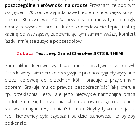
poszczególne nierówności na drodze
. Przyznam, że pod tym
względem i20 Coupe wypada nawet lepiej niż jego więksi kuzyni
pokroju i30 czy nawet i40. Na pewno sporo mu w tym pomogły
opony o wysokim profilu, które zdecydowanie lepiej izolują
kabinę od wstrząsów, zapewniając tym samym wyższy komfort
jazdy i mniejsze zużycie podzespołów.
Zobacz:
Test Jeep Grand Cherokee SRT8 6.4 HEMI
Sam układ kierowniczy także mnie pozytywnie zaskoczył.
Przede wszystkim bardzo precyzyjnie przenosi sygnały wysyłane
przez kierowcę do przednich kół i pracuje z przyjemnym
oporem. Brakuje mu co prawda bezpośredniości jaką oferuje
np. przekładnia Fiesty, ale jego niezwykle harmonijna praca
podobała mi się bardziej niż układu kierowniczego o zmiennej
sile wspomagania Hyundaia i30 Turbo. Gdyby tylko reakcja na
ruch kierownicy była szybsza i bardziej stanowcza, to byłoby
doskonale.