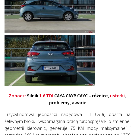
Zobacz:
Silnik
1.6 TDI
CAYA CAYB CAYC – różnice,
usterki
,
problemy, awarie
Trzycylindrowa jednostka napędowa 1.1 CRDi, oparta na
żeliwnym bloku i wspomagana pracą turbosprężarki o zmiennej
geometrii kierownic, generuje 75 KM mocy maksymalnej i
rozsądne 180 Nm momentu obrotowego dostępnego od 1750