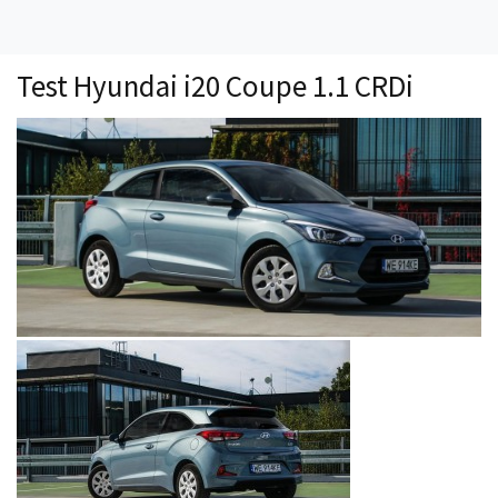
Technika
Prawo
Test Hyundai i20 Coupe 1.1 CRDi
Technika jazdy
Oświetlenie
Kalkulatory
Przelicznik mocy
Auto z niemiec
Galerie