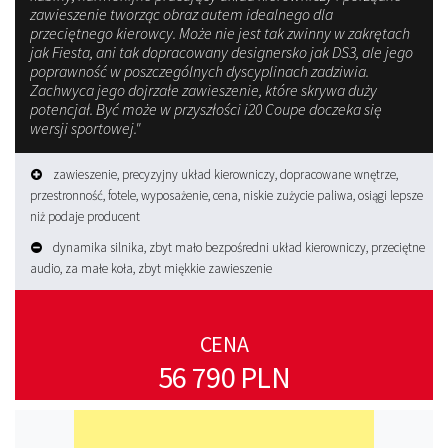
zawieszenie tworząc obraz autem idealnego dla
przeciętnego kierowcy. Może nie jest tak zwinny w zakrętach
jak Fiesta, ani tak dopracowany designersko jak DS3, ale jego
poprawność w poszczególnych dyscyplinach zadziwia.
Zachwyca jego dojrzałe zawieszenie, które skrywa duży
potencjał. Być może w przyszłości i20 Coupe doczeka się
wersji sportowej."
zawieszenie, precyzyjny układ kierowniczy, dopracowane wnętrze,
przestronność, fotele, wyposażenie, cena, niskie zużycie paliwa, osiągi lepsze
niż podaje producent
dynamika silnika, zbyt mało bezpośredni układ kierowniczy, przeciętne
audio, za małe koła, zbyt miękkie zawieszenie
CENA
56 790 PLN