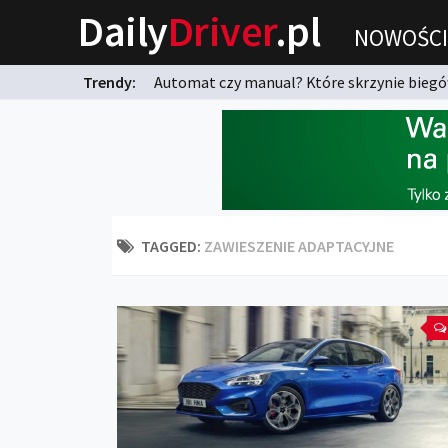
Daily
Driver
.pl
NOWOŚCI
Trendy:
Automat czy manual? Które skrzynie biegów
karnych?
TAGGED:
ZAWIESZENIE ADAPTACYJNE