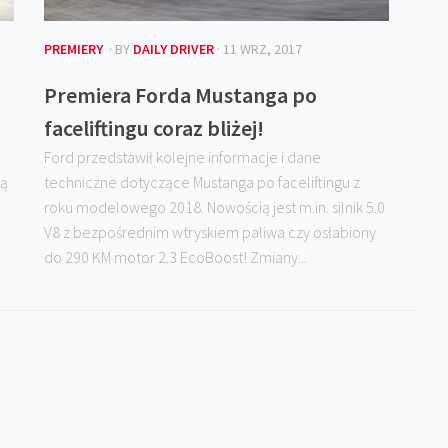
PREMIERY
· BY
DAILY DRIVER
· 11 WRZ, 2017
Premiera Forda Mustanga po
faceliftingu coraz bliżej!
Ford przedstawił kolejne informacje i dane
ją
techniczne dotyczące Mustanga po faceliftingu z
roku modelowego 2018. Nowością jest m.in. silnik 5.0
V8 z bezpośrednim wtryskiem paliwa czy osłabiony
do 290 KM motor 2.3 EcoBoost! Zmiany...