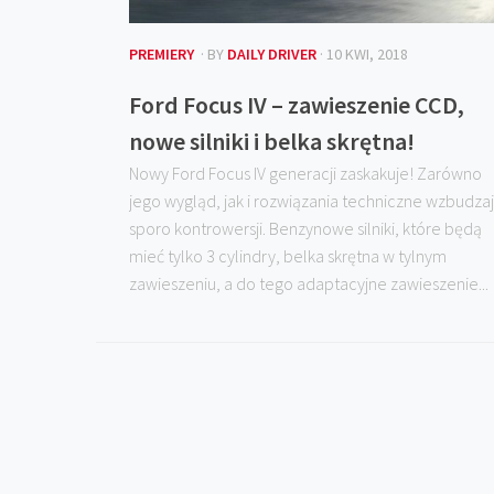
PREMIERY
· BY
DAILY DRIVER
· 10 KWI, 2018
Ford Focus IV – zawieszenie CCD,
nowe silniki i belka skrętna!
Nowy Ford Focus IV generacji zaskakuje! Zarówno
jego wygląd, jak i rozwiązania techniczne wzbudza
sporo kontrowersji. Benzynowe silniki, które będą
mieć tylko 3 cylindry, belka skrętna w tylnym
zawieszeniu, a do tego adaptacyjne zawieszenie...