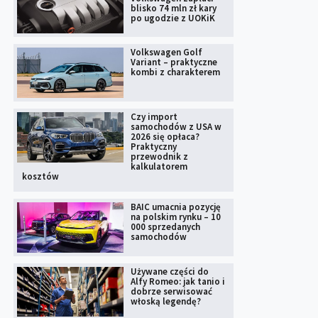
blisko 74 mln zł kary
po ugodzie z UOKiK
Volkswagen Golf
Variant – praktyczne
kombi z charakterem
Czy import
samochodów z USA w
2026 się opłaca?
Praktyczny
przewodnik z
kalkulatorem
kosztów
BAIC umacnia pozycję
na polskim rynku – 10
000 sprzedanych
samochodów
Używane części do
Alfy Romeo: jak tanio i
dobrze serwisować
włoską legendę?