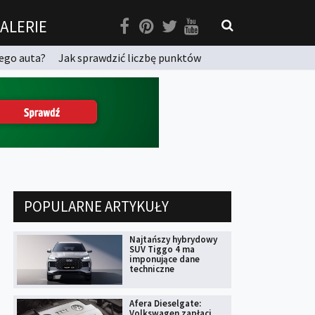
ALERIE
ego auta?
Jak sprawdzić liczbę punktów
POPULARNE ARTYKUŁY
Najtańszy hybrydowy
SUV Tiggo 4 ma
imponujące dane
techniczne
Afera Dieselgate:
Volkswagen zapłaci