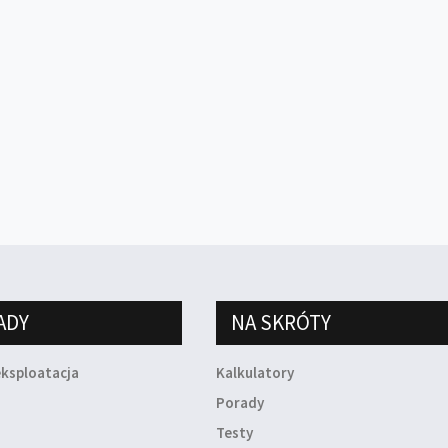
ADY
NA SKRÓTY
eksploatacja
Kalkulatory
a
Porady
Testy