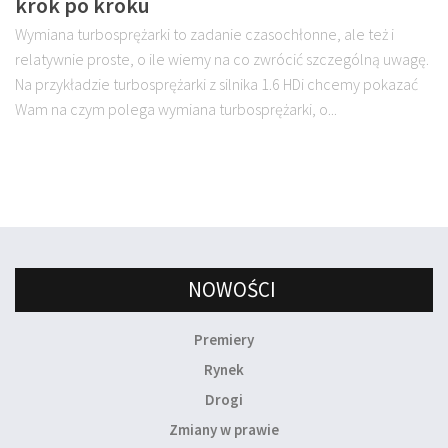
krok po kroku
Wymiana turbosprężarki to zadanie czasochłonne, ale też i
relatywnie proste, o ile wiemy na co zwrócić szczególną uwagę.
Na przykładzie turbosprężarki z silnika 1.6 HDi chcemy pokazać
Wam na czym polega wymiana turbosprężarki, o...
NOWOŚCI
Premiery
Rynek
Drogi
Zmiany w prawie