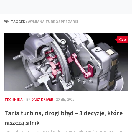
Technika
Prawo
TAGGED:
WYMIANA TURBOSPRĘŻARKI
Technika jazdy
Oświetlenie
0
Kalkulatory
Przelicznik mocy
Auto z niemiec
Galerie
TECHNIKA
· BY
DAILY DRIVER
· 20 SIE, 2025
Tania turbina, drogi błąd – 3 decyzje, które
niszczą silnik
Jak dobrać turbosprężarkę do danego silnika? Najlepsza do tego