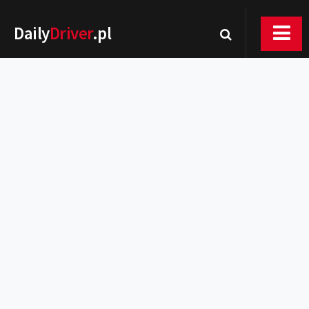
Daily
Driver
.pl
Nowości
Premiery
Rynek
Drogi
Zmiany w prawie
Wydarzenia
MOTORsport
Testy
Porady
Zakup i eksploatacja