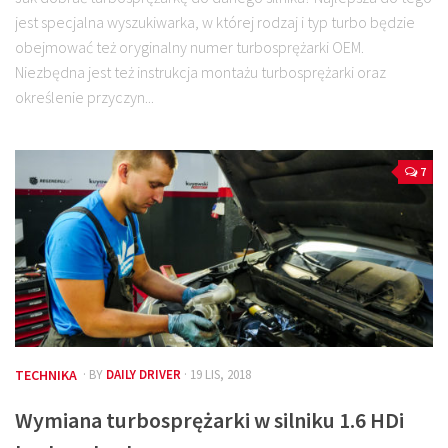
jest specjalna wyszukiwarka, w której rodzaj i typ turbo będzie
obejmować też oryginalny numer turbosprężarki OEM.
Niezbędna jest też instrukcja montażu turbosprężarki oraz
określenie przyczyn...
7
TECHNIKA
· BY
DAILY DRIVER
· 19 LIS, 2018
Wymiana turbosprężarki w silniku 1.6 HDi