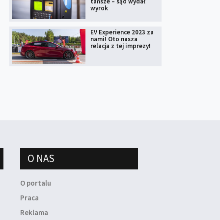
tańsze – sąd wydał
wyrok
EV Experience 2023 za
nami! Oto nasza
relacja z tej imprezy!
O NAS
O portalu
Praca
Reklama