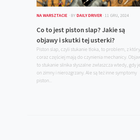
NA WARSZTACIE
· BY
DAILY DRIVER
· 11 GRU, 2024
Co to jest piston slap? Jakie są
objawy i skutki tej usterki?
Piston slap, czyli stukanie tłoka, to problem, z któ
coraz częściej mają do czynienia mechanicy. Obja
to stukanie silnika słyszalne zwłaszcza wtedy, gdy j
on zimny i nierozgrzany. Ale są też inne symptomy
piston...