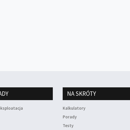
ADY
NA SKRÓTY
eksploatacja
Kalkulatory
a
Porady
Testy