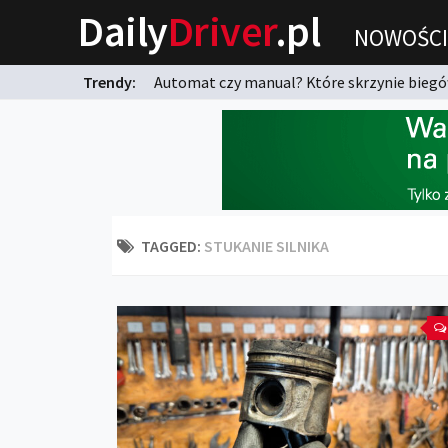
Daily
Driver
.pl
NOWOŚCI
Trendy:
Automat czy manual? Które skrzynie biegów
karnych?
TAGGED:
STUKANIE SILNIKA