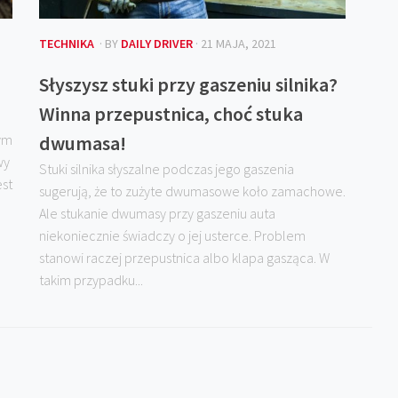
TECHNIKA
· BY
DAILY DRIVER
· 21 MAJA, 2021
Słyszysz stuki przy gaszeniu silnika?
Winna przepustnica, choć stuka
rym
dwumasa!
wy
Stuki silnika słyszalne podczas jego gaszenia
est
sugerują, że to zużyte dwumasowe koło zamachowe.
Ale stukanie dwumasy przy gaszeniu auta
niekoniecznie świadczy o jej usterce. Problem
stanowi raczej przepustnica albo klapa gasząca. W
takim przypadku...