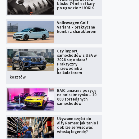
blisko 74 mln zł kary
po ugodzie z UOKiK
Volkswagen Golf
Variant – praktyczne
kombi z charakterem
Czy import
samochodów z USA w
2026 się opłaca?
Praktyczny
przewodnik z
kalkulatorem
kosztów
BAIC umacnia pozycję
na polskim rynku – 10
000 sprzedanych
samochodów
Używane części do
Alfy Romeo: jak tanio i
dobrze serwisować
włoską legendę?