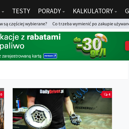
TESTY
PORADY
KALKULATORY
G
 są częściej wybierane?
Co trzeba wymienić po zakupie używan
0
4