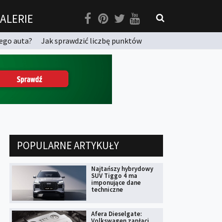
ALERIE
ego auta?
Jak sprawdzić liczbę punktów
POPULARNE ARTYKUŁY
Najtańszy hybrydowy
SUV Tiggo 4 ma
imponujące dane
techniczne
Afera Dieselgate:
Volkswagen zapłaci