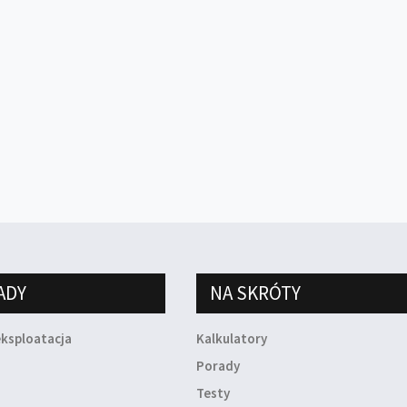
ADY
NA SKRÓTY
eksploatacja
Kalkulatory
a
Porady
Testy