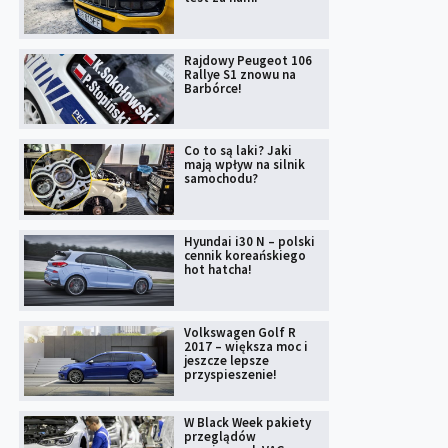
Rajdowy Peugeot 106
Rallye S1 znowu na
Barbórce!
Co to są laki? Jaki
mają wpływ na silnik
samochodu?
Hyundai i30 N – polski
cennik koreańskiego
hot hatcha!
Volkswagen Golf R
2017 – większa moc i
jeszcze lepsze
przyspieszenie!
W Black Week pakiety
przeglądów