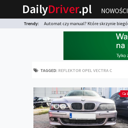
Daily
Driver
.pl
NOWOŚCI
Trendy:
Automat czy manual? Które skrzynie biegów
karnych?
TAGGED:
REFLEKTOR OPEL VECTRA C