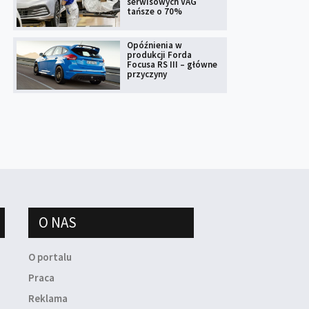
serwisowych VAG
tańsze o 70%
Opóźnienia w
produkcji Forda
Focusa RS III – główne
przyczyny
O NAS
O portalu
Praca
Reklama