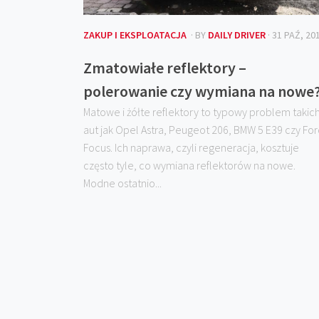
ZAKUP I EKSPLOATACJA
· BY
DAILY DRIVER
· 31 PAŹ, 20
Zmatowiałe reflektory –
polerowanie czy wymiana na nowe
Matowe i żółte reflektory to typowy problem takic
aut jak Opel Astra, Peugeot 206, BMW 5 E39 czy Fo
Focus. Ich naprawa, czyli regeneracja, kosztuje
często tyle, co wymiana reflektorów na nowe.
Modne ostatnio...