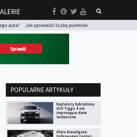
ALERIE
ego auta?
Jak sprawdzić liczbę punktów
POPULARNE ARTYKUŁY
Najtańszy hybrydowy
SUV Tiggo 4 ma
imponujące dane
techniczne
Afera Dieselgate:
Volkswagen zapłaci