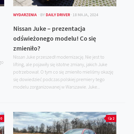
WYDARZENIA
· BY
DAILY DRIVER
· 18 MAJA, 2024
Nissan Juke – prezentacja
odświeżonego modelu! Co się
zmieniło?
Nissan Juke przeszedł modernizację. Nie jest to
go
lifting, ale pojawiły się istotne zmiany, jakich Juke
potrzebował. O tym co się zmieniło mieliśmy okazję
się dowiedzieć podczas polskiej premiery tego
modelu zorganizowanej w Warszawie. Juke...
0
2