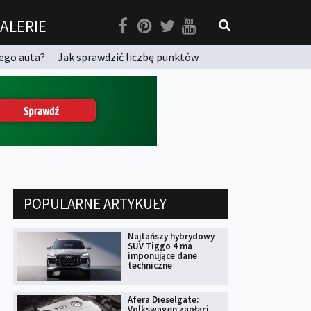
ALERIE
ego auta?
Jak sprawdzić liczbę punktów
POPULARNE ARTYKUŁY
Najtańszy hybrydowy
SUV Tiggo 4 ma
imponujące dane
techniczne
Afera Dieselgate:
Volkswagen zapłaci