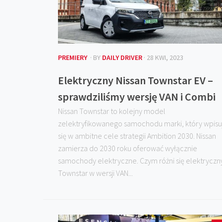
PREMIERY
· BY
DAILY DRIVER
· 28 KWI, 2023
Elektryczny Nissan Townstar EV –
sprawdziliśmy wersję VAN i Combi
Nissan Townstar to kolejny model
zelektryfikowanego samochodu marki, który wpisu
się w ambitne cele strategii Ambition 2030. Nissan
zamierza do 2030 roku oferować wyłącznie
samochody elektryczne. Czym różni się elektryczn
Townstar w wersji VAN...