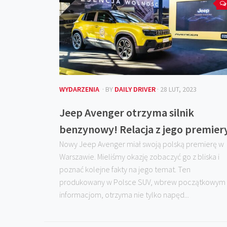
WYDARZENIA
· BY
DAILY DRIVER
· 28 LUT, 2023
Jeep Avenger otrzyma silnik
benzynowy! Relacja z jego premier
Nowy Jeep Avenger miał swoją polską premierę w
Warszawie. Mieliśmy okazję zobaczyć go z bliska i
poznać kolejne fakty na jego temat. Ten
produkowany w Polsce SUV, wbrew początkowym
informacjom, otrzyma nie tylko napęd...