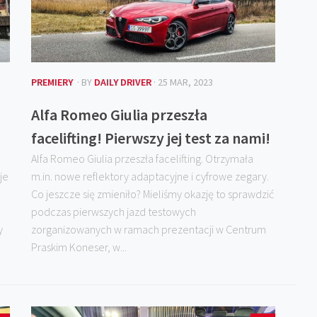
PREMIERY
· BY
DAILY DRIVER
· 25 MAR, 2023
Alfa Romeo Giulia przeszła
facelifting! Pierwszy jej test za nami!
Alfa Romeo Giulia przeszła facelifting. Otrzymała
je
m.in. nowe reflektory adaptacyjne i cyfrowe zegary.
Co jeszcze się zmieniło? Mieliśmy okazję to sprawdzić
podczas pierwszych jazd testowych
y
zorganizowanych w ramach prezentacji w Centrum
Praskim Koneser, w...