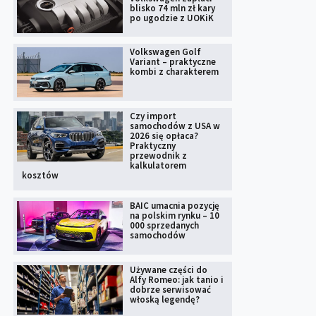
blisko 74 mln zł kary
po ugodzie z UOKiK
Volkswagen Golf
Variant – praktyczne
kombi z charakterem
Czy import
samochodów z USA w
2026 się opłaca?
Praktyczny
przewodnik z
kalkulatorem
kosztów
BAIC umacnia pozycję
na polskim rynku – 10
000 sprzedanych
samochodów
Używane części do
Alfy Romeo: jak tanio i
dobrze serwisować
włoską legendę?