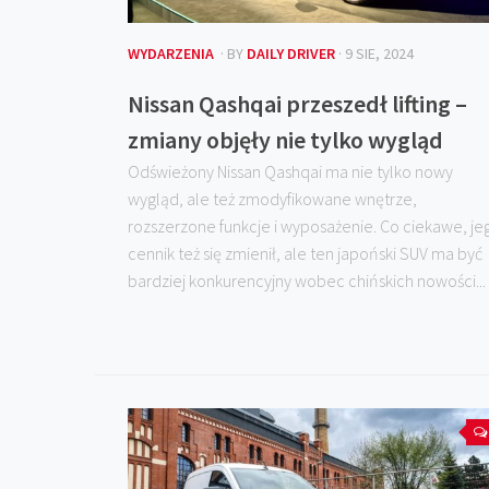
WYDARZENIA
· BY
DAILY DRIVER
· 9 SIE, 2024
Nissan Qashqai przeszedł lifting –
zmiany objęły nie tylko wygląd
Odświeżony Nissan Qashqai ma nie tylko nowy
wygląd, ale też zmodyfikowane wnętrze,
rozszerzone funkcje i wyposażenie. Co ciekawe, je
cennik też się zmienił, ale ten japoński SUV ma być
bardziej konkurencyjny wobec chińskich nowości...