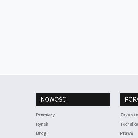
NOWOŚCI
POR
Premiery
Zakup i 
Rynek
Technik
Drogi
Prawo