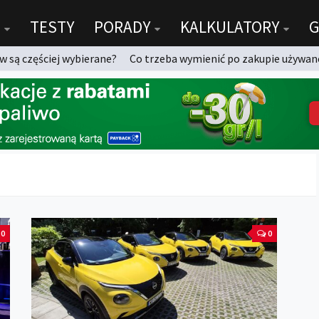
TESTY
PORADY
KALKULATORY
G
 są częściej wybierane?
Co trzeba wymienić po zakupie używan
0
0