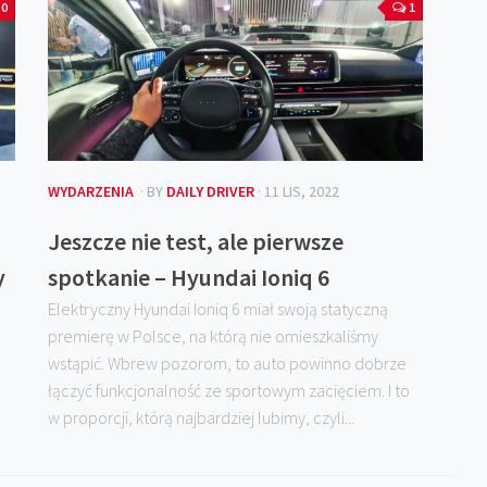
0
1
WYDARZENIA
· BY
DAILY DRIVER
· 11 LIS, 2022
Jeszcze nie test, ale pierwsze
y
spotkanie – Hyundai Ioniq 6
Elektryczny Hyundai Ioniq 6 miał swoją statyczną
premierę w Polsce, na którą nie omieszkaliśmy
wstąpić. Wbrew pozorom, to auto powinno dobrze
łączyć funkcjonalność ze sportowym zacięciem. I to
w proporcji, którą najbardziej lubimy, czyli...