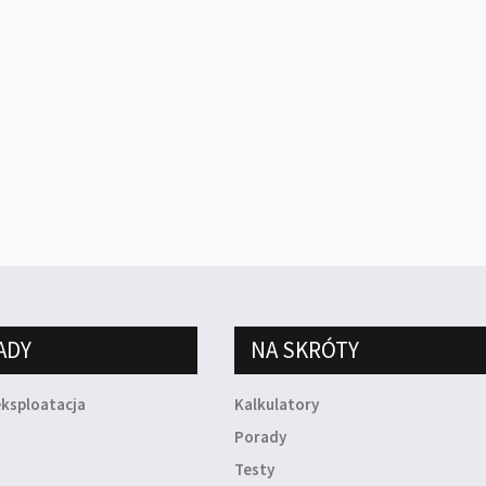
ADY
NA SKRÓTY
eksploatacja
Kalkulatory
a
Porady
Testy