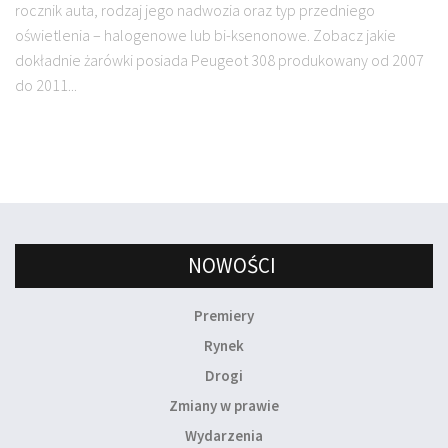
rocznik auta, rodzaj jego nadwozia oraz typ przedniego
oświetlenia – halogenowe lub bi-ksenonowe. Zobacz jakie
dokładnie żarówki posiada Peugeot 308 produkowany od 2007
do 2011...
NOWOŚCI
Premiery
Rynek
Drogi
Zmiany w prawie
Wydarzenia