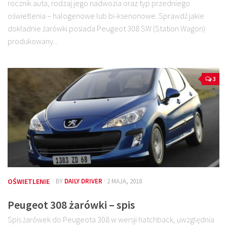
rocznik auta, rodzaj jego nadwozia oraz typ przedniego
oświetlenia – halogenowe lub bi-ksenonowe. Sprawdź jakie
dokładnie żarówki posiada Peugeot 308 SW (Station Wagon)
produkowany...
3
OŚWIETLENIE
· BY
DAILY DRIVER
· 2 MAJA, 2018
Peugeot 308 żarówki – spis
Spis żarówek do Peugeota 308 w wersji hatchback, uwzględnia