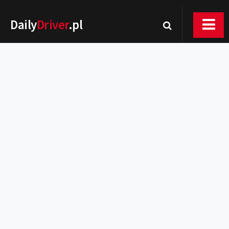
Daily
Driver
.pl
Nowości
Premiery
Rynek
Drogi
Zmiany w prawie
Wydarzenia
MOTORsport
Testy
Porady
Zakup i eksploatacja