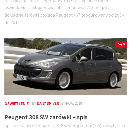
rocznik auta, rodzaj jego nadwozia oraz typ przedniego
oświetlenia – halogenowe lub ksenonowe. Zobacz jakie
dokładnie żarówki posiada Peugeot 407 produkowany od 2004
do 2011...
0
OŚWIETLENIE
· BY
DAILY DRIVER
· 3 MAJA, 2018
Peugeot 308 SW żarówki – spis
Spis żarówek do Peugeota 308 w wersji kombi (SW), uwzględnia