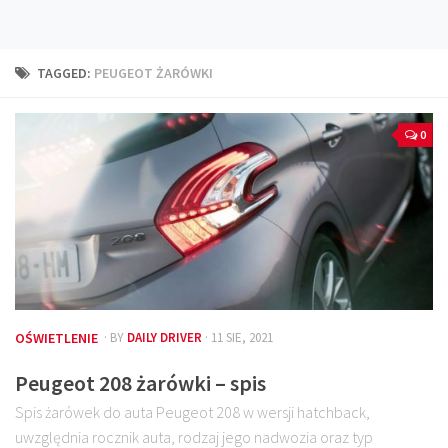
Technika
Prawo
TAGGED:
PEUGEOT ŻARÓWKI
Technika jazdy
Oświetlenie
0
Kalkulatory
Przelicznik mocy
Auto z niemiec
Galerie
OŚWIETLENIE
· BY
DAILY DRIVER
· 11 SIE, 2021
Peugeot 208 żarówki – spis
Spis żarówek do auta Peugeot 208 w wersji hatchback,
uwzględnia rocznik auta, rodzaj jego nadwozia oraz typ