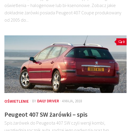
oświetlenia – halogenowe lub bi-ksenonowe. Zobacz jakie
dokładnie żarówki posiada Peugeot 407 Coupe produkowany
od 2005 do...
0
OŚWIETLENIE
· BY
DAILY DRIVER
· 4 MAJA, 2018
Peugeot 407 SW żarówki – spis
Spis żarówek do Peugeota 407 SW czyli wersji kombi,
uwzględnia rocznik auta, rodzaj jego nadwozia oraz typ