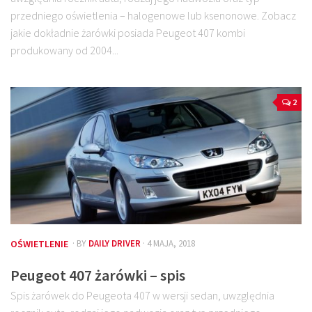
przedniego oświetlenia – halogenowe lub ksenonowe. Zobacz
jakie dokładnie żarówki posiada Peugeot 407 kombi
produkowany od 2004...
2
OŚWIETLENIE
· BY
DAILY DRIVER
· 4 MAJA, 2018
Peugeot 407 żarówki – spis
Spis żarówek do Peugeota 407 w wersji sedan, uwzględnia