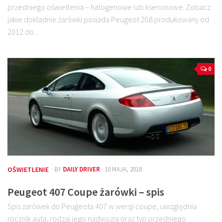
przedniego oświetlenia – halogenowe lub ksenonowe. Zobacz
jakie dokładnie żarówki posiada Peugeot 208 produkowany od
2012 do...
0
OŚWIETLENIE
· BY
DAILY DRIVER
· 10 MAJA, 2018
Peugeot 407 Coupe żarówki – spis
Spis żarówek do Peugeota 407 w wersji coupe, uwzględnia
rocznik auta, rodzaj jego nadwozia oraz typ przedniego