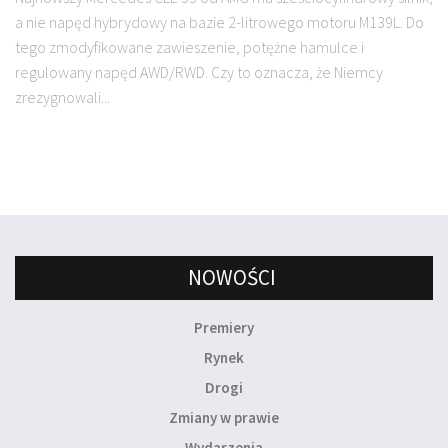
a nie napęd hybrydowy na bazie 2-litrowego motoru M139L. Do
tego zmodyfikowane zawieszenie, potężne hamulce i
regulowany napęd AWD/RWD. Czy to oznacza, że Niemcy
zrezygnowali...
NOWOŚCI
Premiery
Rynek
Drogi
Zmiany w prawie
Wydarzenia