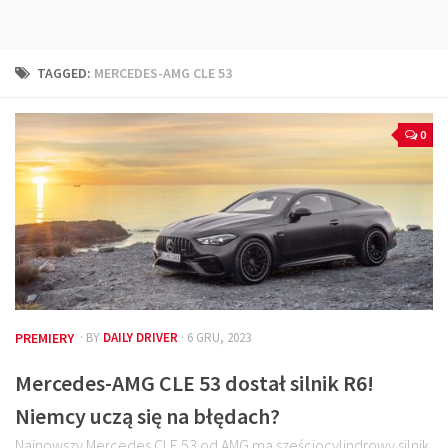
Technika
Prawo
TAGGED:
MERCEDES-AMG CLE 53
Technika jazdy
Oświetlenie
0
Kalkulatory
Przelicznik mocy
Auto z niemiec
Galerie
PREMIERY
· BY
DAILY DRIVER
· 6 GRU, 2023
Mercedes-AMG CLE 53 dostał silnik R6!
Niemcy uczą się na błędach?
Najnowszy Mercedes CLE 53 od AMG ma sześciocylindrowy silnik,