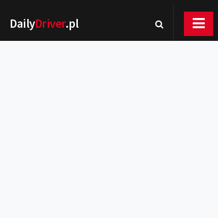
Daily
Driver
.pl
Nowości
Premiery
Rynek
Drogi
Zmiany w prawie
Wydarzenia
MOTORsport
Testy
Porady
Zakup i eksploatacja