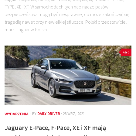
TYPE, XE i XF. W samochodach tych napinacze pasów
bezpieczeństwa mogą być niesprawne, co może zakończyć się
tragedią nawet przy niewielkiej stłuczce. Polski przedstawiciel
marki Jaguar w Polsce...
0
WYDARZENIA
· BY
DAILY DRIVER
· 28 WRZ, 2021
Jaguary E-Pace, F-Pace, XE i XF mają