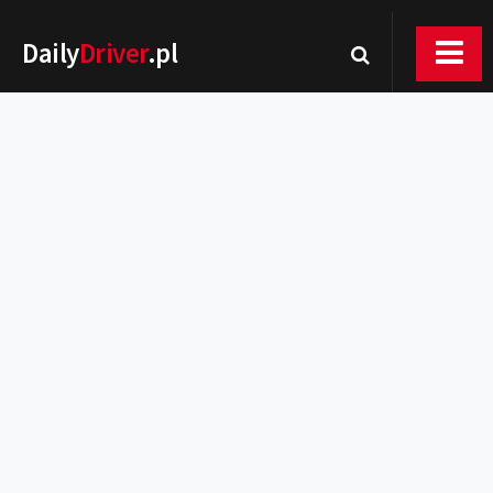
Daily
Driver
.pl
Nowości
Premiery
Rynek
Drogi
Zmiany w prawie
Wydarzenia
MOTORsport
Testy
Porady
Zakup i eksploatacja