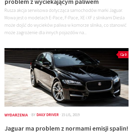
problem z wyciekającym paliwem
Rusza akcja serwisowa dotycząca samochodów marki Jaguar.
Mowa jest o modelach E-Pace, F-Pace, XE i XF z silnikami Diesla
może dojść do wycieków paliwa w komorze silnika, co stanowić
może zagrożenie dla innych pojazdów na...
0
WYDARZENIA
· BY
DAILY DRIVER
· 15 LIS, 2019
Jaguar ma problem z normami emisji spalin!