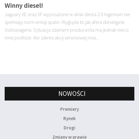
Winny diesel!
Jaguary XE oraz XF wyposażone w silnik diesla 2.0 Ingenium nie
spełniają norm emisji spalin. Wygląda to jak afera dieselgate
Volkswagena. Sytuacja zdaniem producenta ma jednak nieco
inne podłoże. Ale zakres akcji serwisowej nosi...
NOWOŚCI
Premiery
Rynek
Drogi
Zmiany w prawie