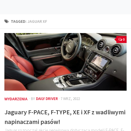
Technika
Prawo
TAGGED:
JAGUAR XF
Technika jazdy
Oświetlenie
0
Kalkulatory
Przelicznik mocy
Auto z niemiec
Galerie
WYDARZENIA
· BY
DAILY DRIVER
· 7 WRZ, 2022
Jaguary F-PACE, F-TYPE, XE i XF z wadliwymi
napinaczami pasów!
Jaguar rozpoczął akcję serwisową dotyczącą modeli F-PACE, F-