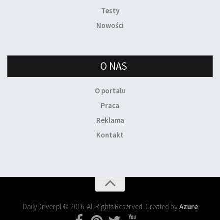
Testy
Nowości
O NAS
O portalu
Praca
Reklama
Kontakt
DailyDriver.pl © 2016. All Rights Reserved. Created by
Azure