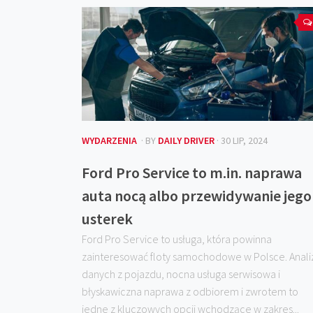
WYDARZENIA
· BY
DAILY DRIVER
· 30 LIP, 2024
Ford Pro Service to m.in. naprawa
auta nocą albo przewidywanie jego
usterek
Ford Pro Service to usługa, która powinna
zainteresować floty samochodowe w Polsce. Anali
danych z pojazdu, nocna usługa serwisowa i
błyskawiczna naprawa z odbiorem i zwrotem to
jedne z kluczowych opcji wchodzące w zakres...