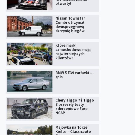
otwarty!
Nissan Townstar
Combi otrzymał
dwusprzęgłową
skrzynię biegów
Które marki
samochodowe mają
najwierniejszych
klientów?
BMW 5 E39 żarówki –
spis
Chery Tiggo 7 i Tiggo
8 przeszły testy
zderzeniowe Euro
NCAP
Majówka na Torze
Kielce – Classicauto