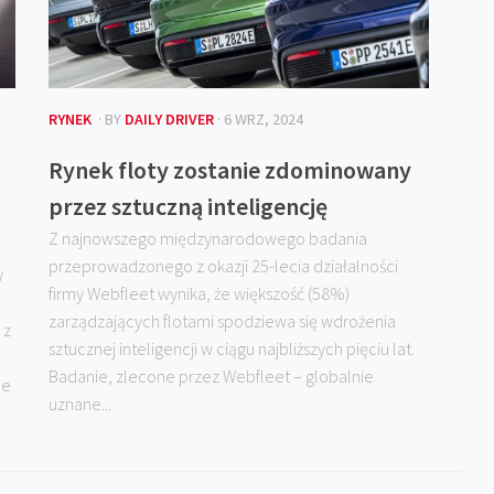
RYNEK
· BY
DAILY DRIVER
· 6 WRZ, 2024
Rynek floty zostanie zdominowany
przez sztuczną inteligencję
Z najnowszego międzynarodowego badania
przeprowadzonego z okazji 25-lecia działalności
w
firmy Webfleet wynika, że większość (58%)
zarządzających flotami spodziewa się wdrożenia
 z
sztucznej inteligencji w ciągu najbliższych pięciu lat.
Badanie, zlecone przez Webfleet – globalnie
le
uznane...