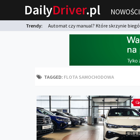
Daily
Driver
.pl
NOWOŚCI
Trendy:
Automat czy manual? Które skrzynie biegów
karnych?
TAGGED:
FLOTA SAMOCHODOWA