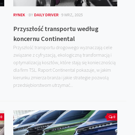
RYNEK
· BY
DAILY DRIVER
· 9 WRZ, 2025
Przyszłość transportu według
koncernu Continental
Przyszłość transportu drogowego wyznaczają cele
związane z cyfryzacją, ekologiczną transformacją i
optymalizacją kosztów, które stają się koniecznością
dla firm TSL. Raport Continental pokazuje, w jakim
kierunku zmierza branża i jakie strategie pozwolą
przedsiębiorstwom utrzymać...
0
0