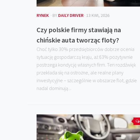
RYNEK
· BY
DAILY DRIVER
· 13 KWI, 2026
Czy polskie firmy stawiają na
chińskie auta tworząc floty?
Choć tylko 30% przedsiębiorców dobrze ocenia
sytuację gospodarczą kraju, aż 63% pozytywnie
postrzega kondycję własnych firm. Ten rozdźwięk
przekłada się na ostrożne, ale realne plany
inwestycyjne – szczególnie w obszarze flot, gdzie
nadal dominują...