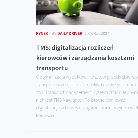
RYNEK
· BY
DAILY DRIVER
· 17 WRZ, 2024
TMS: digitalizacja rozliczeń
kierowców i zarządzania kosztami
transportu
Optymalizacja wydatków i kosztów przedsiębiorst
transportowych jest dziś możliwa dzięki systemom
tzw. Transport Management System (TMS). Jednym
nich jest TMS Nawigator. To istotne ponieważ
digitalizacja w branży usług transportu przynosi wie
korzyści i...