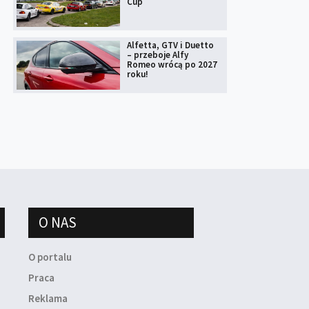
Cup
Alfetta, GTV i Duetto
– przeboje Alfy
Romeo wrócą po 2027
roku!
O NAS
O portalu
Praca
Reklama