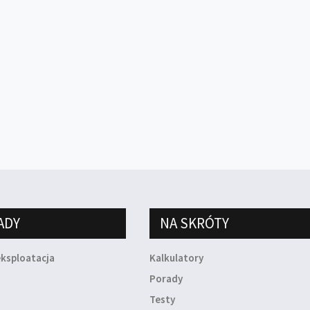
ADY
NA SKRÓTY
eksploatacja
Kalkulatory
a
Porady
Testy