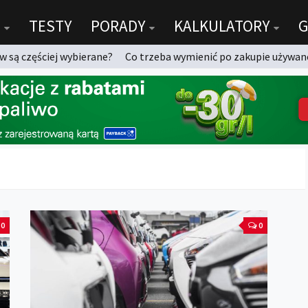
TESTY
PORADY
KALKULATORY
G
 są częściej wybierane?
Co trzeba wymienić po zakupie używan
0
0