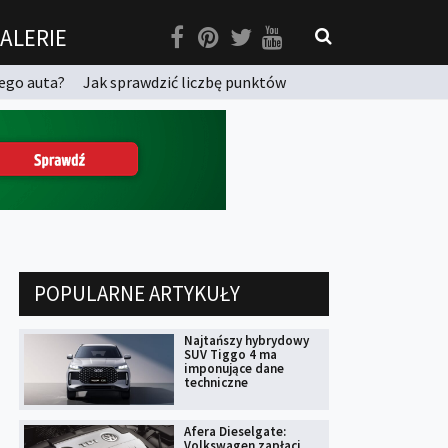
ALERIE
ego auta?
Jak sprawdzić liczbę punktów
POPULARNE ARTYKUŁY
Najtańszy hybrydowy
SUV Tiggo 4 ma
imponujące dane
techniczne
Afera Dieselgate:
Volkswagen zapłaci