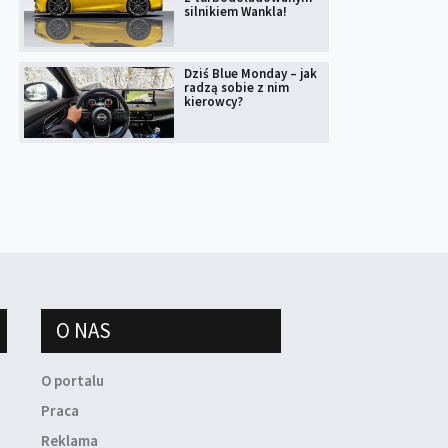
silnikiem Wankla!
Dziś Blue Monday – jak
radzą sobie z nim
kierowcy?
O NAS
O portalu
Praca
Reklama