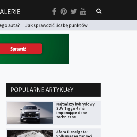
ALERIE
ego auta?
Jak sprawdzić liczbę punktów
POPULARNE ARTYKUŁY
Najtańszy hybrydowy
SUV Tiggo 4 ma
imponujące dane
techniczne
Afera Dieselgate:
Volkswagen zapłaci