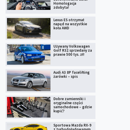
Homologacja
zdobyta!
Lexus ES otrzymał
napęd na wszystkie
koła AWD
Używany Volkswagen
Golf R32 sprzedany za
prawie 500 tys. zł!
Audi A3 8P facelifting
żarówki – spis
Dobre zamienniki i
oryginalne części
samochodowe – gdzie
kupić?
Sportowa Mazda RX-9
z turbodoładowanym