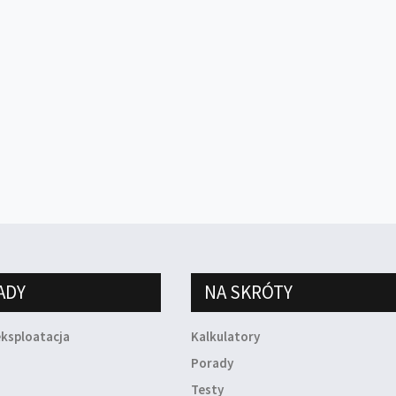
ADY
NA SKRÓTY
eksploatacja
Kalkulatory
a
Porady
Testy