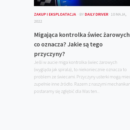
ZAKUP I EKSPLOATACJA
· BY
DAILY DRIVER
· 10 MAJA,
2022
Migająca kontrolka świec żarowych
co oznacza? Jakie są tego
przyczyny?
Jeśli w aucie miga kontrolka świec żarowych
(wygląda jak spirala), to niekoniecznie oznacza to
problem ze świecami. Przyczyny usterki mogą mie
zupełnie inne źródło. Razem z naszymi mechanika
postaramy się zgłębić dla Was ten...