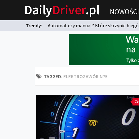
Daily
Driver
.pl
NOWOŚCI
Trendy:
Automat czy manual? Które skrzynie biegów
karnych?
TAGGED:
ELEKTROZAWÓR N75