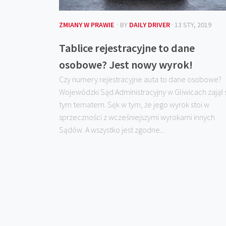
ZMIANY W PRAWIE
· BY
DAILY DRIVER
· 13 STY, 2019
Tablice rejestracyjne to dane
osobowe? Jest nowy wyrok!
Czy numery rejestracyjne auta to dane osobowe?
Wojewódzki Sąd Administracyjny w Gliwicach zajął 
tym tematem. Sęk w tym, że jego wyrok stoi w
sprzeczności z wcześniejszymi wyrokami innych
Sądów. A wszystko jest zgodne...