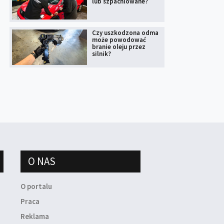
lub szpachlowane?
Czy uszkodzona odma
może powodować
branie oleju przez
silnik?
O NAS
O portalu
Praca
Reklama