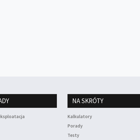
ADY
NA SKRÓTY
eksploatacja
Kalkulatory
a
Porady
Testy