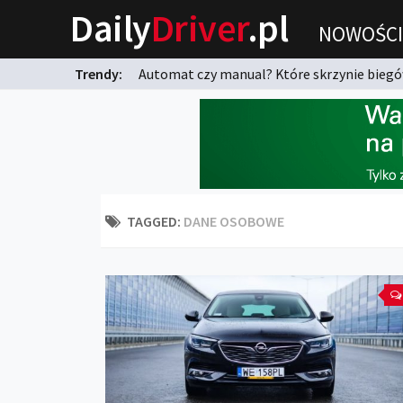
Daily
Driver
.pl
NOWOŚCI
Trendy:
Automat czy manual? Które skrzynie biegów
karnych?
TAGGED:
DANE OSOBOWE