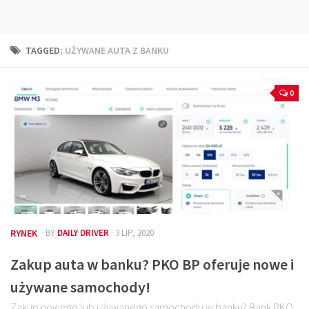
Technika
Prawo
TAGGED:
UŻYWANE AUTA Z BANKU
Technika jazdy
Oświetlenie
0
Kalkulatory
Przelicznik mocy
Auto z niemiec
Galerie
RYNEK
· BY
DAILY DRIVER
· 3 LIP, 2020
Zakup auta w banku? PKO BP oferuje nowe i
używane samochody!
Zakup nowego lub używanego samochodu w banku? Bank PKO