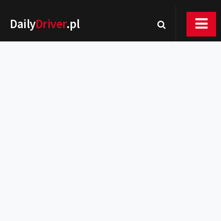
Daily
Driver
.pl
Nowości
Premiery
Rynek
Drogi
Zmiany w prawie
Wydarzenia
MOTORsport
Testy
Porady
Zakup i eksploatacja