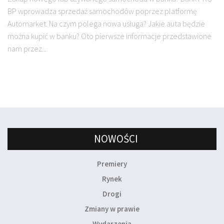
BP wprowadza sprzedaż samochodów poprzez platformę
Automarket. Na czym polega nowa usługa? Jakie auta będzie
można kupić w banku? Oto pierwsze informacje przedstawione
nam przez...
NOWOŚCI
Premiery
Rynek
Drogi
Zmiany w prawie
Wydarzenia