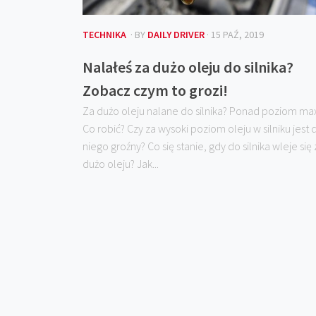
TECHNIKA
· BY
DAILY DRIVER
· 15 PAŹ, 2019
Nalałeś za dużo oleju do silnika?
Zobacz czym to grozi!
Za dużo oleju nalane do silnika? Ponad poziom ma
Co robić? Czy za wysoki poziom oleju w silniku jest 
niego groźny? Co się stanie, gdy do silnika wleje się 
dużo oleju? Jak...