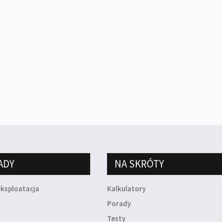
ADY
NA SKRÓTY
eksploatacja
Kalkulatory
a
Porady
Testy