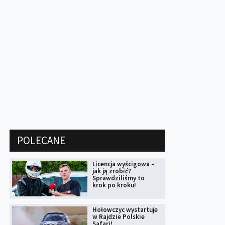
POLECANE
Licencja wyścigowa –
jak ją zrobić?
Sprawdziliśmy to
krok po kroku!
Hołowczyc wystartuje
w Rajdzie Polskie
Safari!