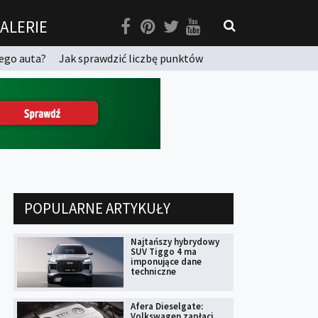
ALERIE
ego auta?
Jak sprawdzić liczbę punktów
POPULARNE ARTYKUŁY
Najtańszy hybrydowy
SUV Tiggo 4 ma
imponujące dane
techniczne
Afera Dieselgate:
Volkswagen zapłaci