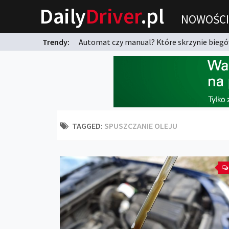
Daily
Driver
.pl
NOWOŚCI
Trendy:
Automat czy manual? Które skrzynie biegów
karnych?
TAGGED:
SPUSZCZANIE OLEJU