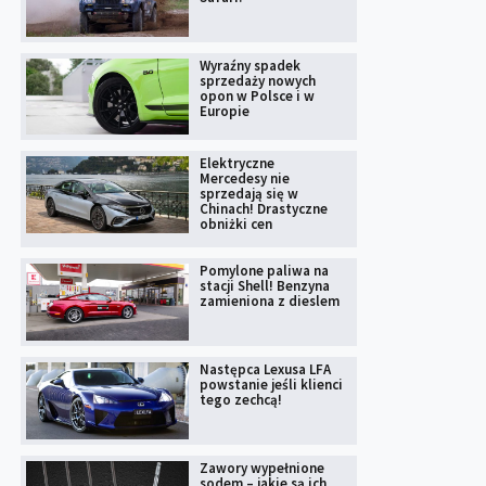
Wyraźny spadek
sprzedaży nowych
opon w Polsce i w
Europie
Elektryczne
Mercedesy nie
sprzedają się w
Chinach! Drastyczne
obniżki cen
Pomylone paliwa na
stacji Shell! Benzyna
zamieniona z dieslem
Następca Lexusa LFA
powstanie jeśli klienci
tego zechcą!
Zawory wypełnione
sodem – jakie są ich