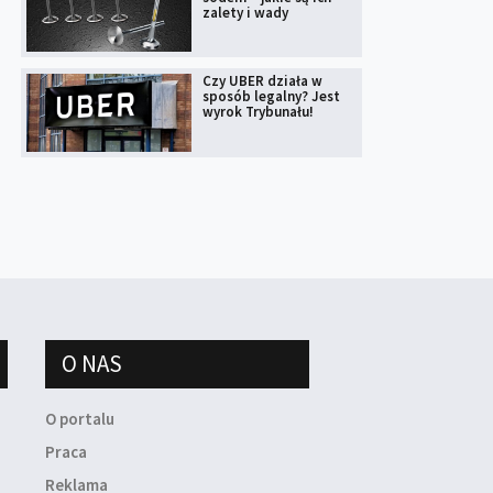
zalety i wady
Czy UBER działa w
sposób legalny? Jest
wyrok Trybunału!
O NAS
O portalu
Praca
Reklama