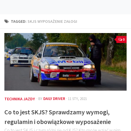
Technika
Prawo
TAGGED:
SKJS WYPOSAŻENIE ZAŁOGI
Technika jazdy
Oświetlenie
0
Kalkulatory
Przelicznik mocy
Auto z niemiec
Galerie
TECHNIKA JAZDY
· BY
DAILY DRIVER
· 11 STY, 2021
Co to jest SKJS? Sprawdzamy wymogi,
regulamin i obowiązkowe wyposażenie
Co to jest SKJS i czym różni się od KJS? Kto może wziąć w nim