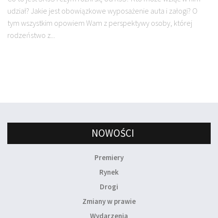
udział? Jakie jest obowiązkowe wyposażenie auta i załogi? O
tym wszystkim opowiem Wam z perspektywy osoby, której
rodzeństwo z...
NOWOŚCI
Premiery
Rynek
Drogi
Zmiany w prawie
Wydarzenia