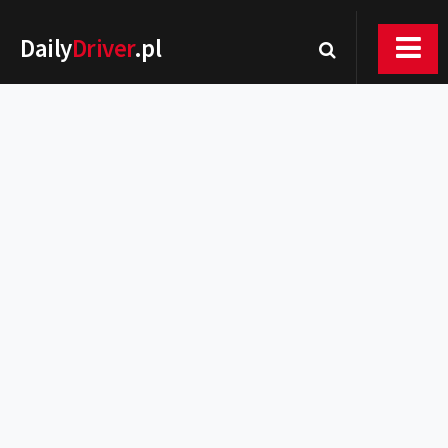
Daily
Driver
.pl
Nowości
Premiery
Rynek
Drogi
Zmiany w prawie
Wydarzenia
MOTORsport
Testy
Porady
Zakup i eksploatacja